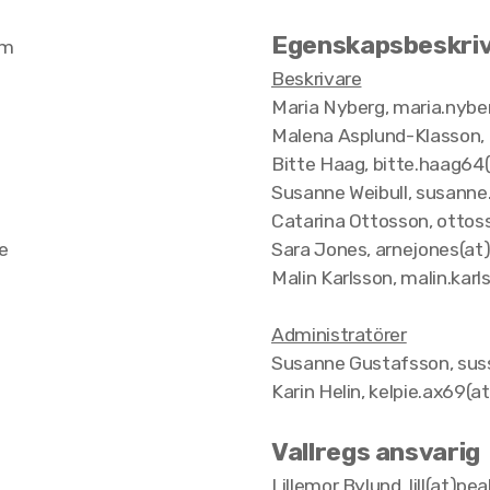
Egenskapsbeskri
om
Beskrivare
Maria Nyberg,
maria.nybe
Malena Asplund-Klasson,
Bitte Haag,
bitte.haag64
Susanne Weibull,
susanne.
Catarina Ottosson,
ottos
se
Sara Jones,
arnejones(at
Malin Karlsson,
malin.karls
Administratörer
Susanne Gustafsson,
sus
K
arin Helin,
kelpie.ax69(a
Vallregs ansvarig
Lillemor Bylund, lill(at)pea