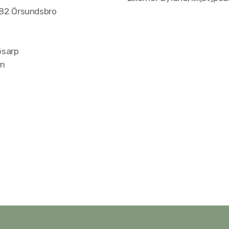
 82 Örsundsbro
ösarp
om