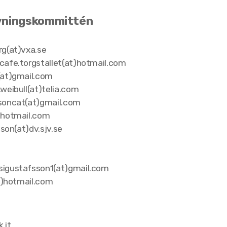
vningskommittén
rg(at)vxa.se
cafe.torgstallet(at)hotmail.com
(at)gmail.com
weibull(at)telia.com
soncat(at)gmail.com
)hotmail.com
son(at)dv.sjv.se
sigustafsson1(at)gmail.com
t)hotmail.com
k.it