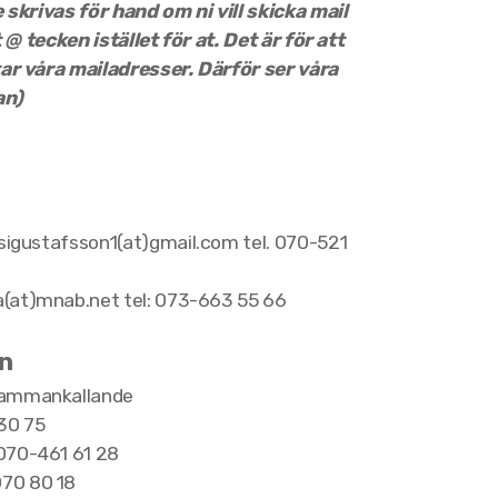
 skrivas för hand om ni vill skicka mail
 @ tecken istället för at. Det är för att
ar våra mailadresser. Därför ser våra
an)
igustafsson1(at)gmail.com tel. 070-521
a(at)mnab.net tel: 073-663 55 66
n
ammankallande
30 75
070-461 61 28
70 80 18