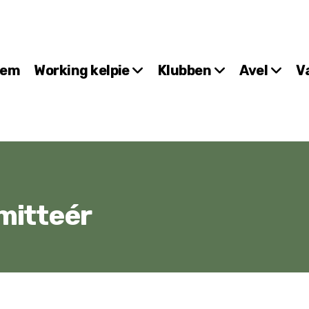
Hem
Working kelpie
Klubben
Avel
V
mitteér