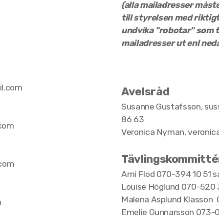
(alla mailadresser måste
till styrelsen med riktigt
undvika "robotar" som t
mailadresser ut enl ned
il.com
Avelsråd
Susanne Gustafsson, suss
86 63
.com
Veronica Nyman,
veronic
Tävlingskommitté
.com
Ami Flod
070-394 10 51
s
Louise Höglund
070-520 
Malena Asplund Klasson
m
Emelie Gunnarsson
073-0