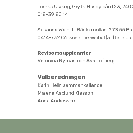
Tomas Ulväng, Gryta Husby gård 23, 740
018-39 80 14
Susanne Weibull, Bäckamöllan, 273 55 Br
0414-732 06, susanne.weibull(at)telia.c
Revisorssuppleanter
Veronica Nyman och
Åsa Löfberg
Valberedningen
Karin Helin sammankallande
Malena Asplund Klasson
Anna Andersson