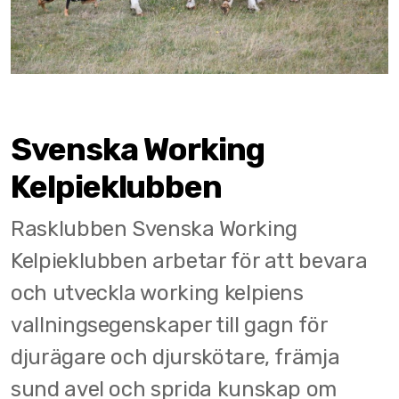
Klubbaktiviteter
Grattis till Godkänt Vallhundsprov
Svenska Working
Bli medlem
Kelpieklubben
Styrelse och kommitteér
Rasklubben Svenska Working
Profilkläder
Kelpieklubben arbetar för att bevara
Kontaktpersoner
och utveckla working kelpiens
vallningsegenskaper till gagn för
djurägare och djurskötare, främja
Hälsa
sund avel och sprida kunskap om