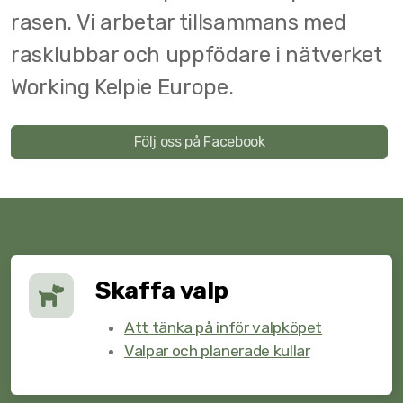
rasen. Vi arbetar tillsammans med
RAS
rasklubbar och uppfödare i nätverket
Working Kelpie Europe.
Egenskapsbeskrivning
Följ oss på Facebook
Working Kelpiemästerskapet
Vallhundskurs och Hela WK Sverige vallar
Skaffa valp
Att tänka på inför valpköpet
Valpar och planerade kullar