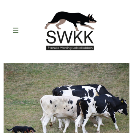
Att skaffa valp
Valpkullar födda/planerade
Vuxna hundar till salu
Uppfödare
Importer