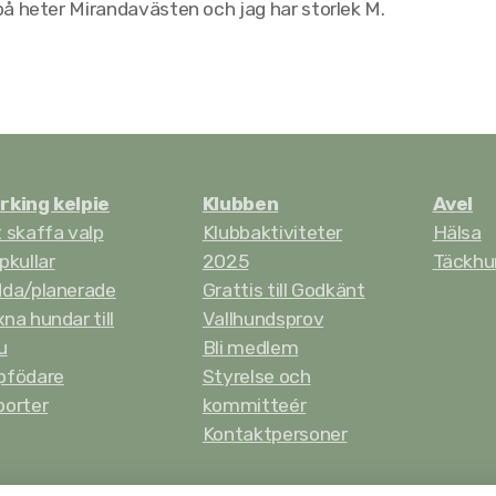
å heter Mirandavästen och jag har storlek M.
rking kelpie
Klubben
Avel
 skaffa valp
Klubbaktiviteter
Hälsa
pkullar
2025
Täckhu
dda/planerade
Grattis till Godkänt
na hundar till
Vallhundsprov
u
Bli medlem
pfödare
Styrelse och
porter
kommitteér
Kontaktpersoner