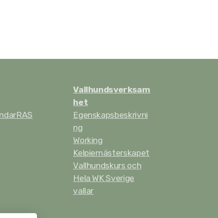
Vallhundsverksam
het
ndar
RAS
Egenskapsbeskrivni
ng
Working
Kelpiemästerskapet
Vallhundskurs och
Hela WK Sverige
vallar