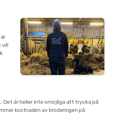
 är
vill
ck
. Det är heller inte omöjliga att trycka på
lkommer kostnaden av broderingen på