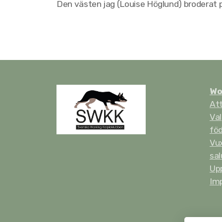
Den västen jag (Louise Höglund) broderat p
Wo
Att
Val
fö
Vux
sal
Up
Im