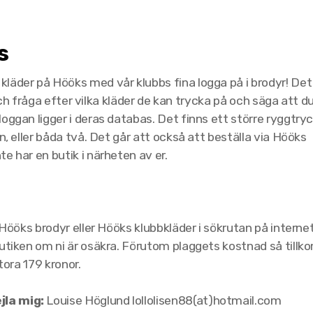
s
läder på Hööks med vår klubbs fina logga på i brodyr! Det
 och fråga efter vilka kläder de kan trycka på och säga att du 
oggan ligger i deras databas. Det finns ett större ryggtry
n, eller båda två. Det går att också att beställa via Hööks
e har en butik i närheten av er.
 Hööks brodyr eller Hööks klubbkläder i sökrutan på internet
butiken om ni är osäkra. Förutom plaggets kostnad så til
tora 179 kronor.
jla mig:
Louise Höglund lollolisen88(at)hotmail.com