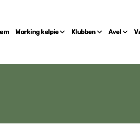
Hem
Working kelpie
Klubben
Avel
V